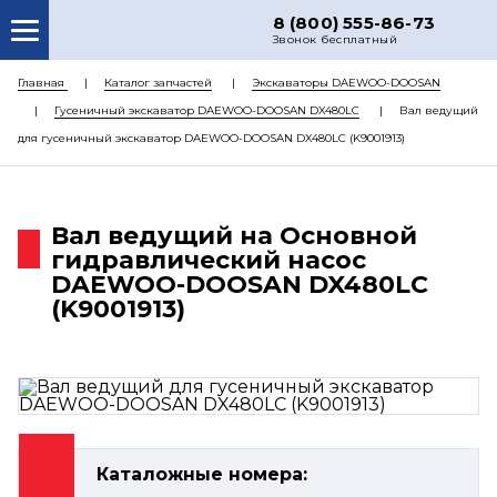
8 (800) 555-86-73
Звонок бесплатный
О НАС
Главная
Каталог запчастей
Экскаваторы DAEWOO-DOOSAN
Гусеничный экскаватор DAEWOO-DOOSAN DX480LC
Вал ведущий
КАТАЛОГ ЗАПЧАСТЕЙ
для гусеничный экскаватор DAEWOO-DOOSAN DX480LC (K9001913)
РЕМОНТ
ДОСТАВКА
Вал ведущий на Основной
ЦЕНЫ
гидравлический насос
DAEWOO-DOOSAN DX480LC
КОНТАКТЫ
(K9001913)
Каталожные номера: