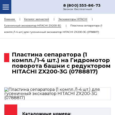
8 (800) 555-86-73
Звонок бесплатный
О НАС
Главная
Каталог запчастей
Экскаваторы HITACHI
Гусеничный экскаватор HITACHI ZX200-3G
Пластина сепаратора (1
КАТАЛОГ ЗАПЧАСТЕЙ
компл./1-4 шт.) для гусеничный экскаватор HITACHI ZX200-3G (0788817)
РЕМОНТ
ДОСТАВКА
Пластина сепаратора (1
ЦЕНЫ
компл./1-4 шт.) на Гидромотор
поворота башни с редуктором
КОНТАКТЫ
HITACHI ZX200-3G (0788817)
Каталожные номера: