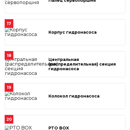
Палец сервопоршня
17
Корпус гидронасоса
18
Центральная
(распределительная) секция
гидронасоса
19
Колокол гидронасоса
20
PTO BOX