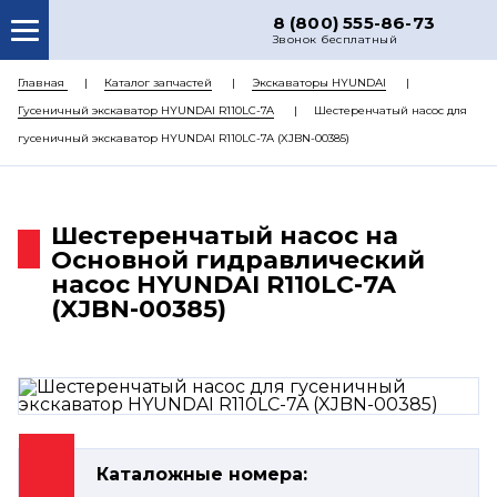
8 (800) 555-86-73
Звонок бесплатный
О НАС
Главная
Каталог запчастей
Экскаваторы HYUNDAI
Гусеничный экскаватор HYUNDAI R110LC-7A
Шестеренчатый насос для
КАТАЛОГ ЗАПЧАСТЕЙ
гусеничный экскаватор HYUNDAI R110LC-7A (XJBN-00385)
РЕМОНТ
ДОСТАВКА
Шестеренчатый насос на
ЦЕНЫ
Основной гидравлический
насос HYUNDAI R110LC-7A
КОНТАКТЫ
(XJBN-00385)
Каталожные номера: