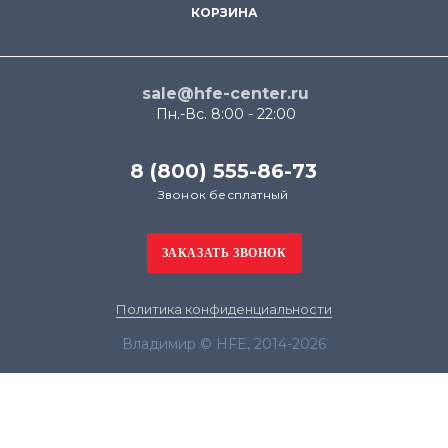
КОРЗИНА
sale@hfe-center.ru
Пн.-Вс. 8:00 - 22:00
8 (800) 555-86-73
Звонок бесплатный
Политика конфиденциальности
Владимир © HFE, 2014-2026
Продолжая использовать наш сайт, вы даёте
согласие на обработку файлов cookie в целях
функционирования сайта и сбора статистики в
соответствии с
политикой конфиденциальности