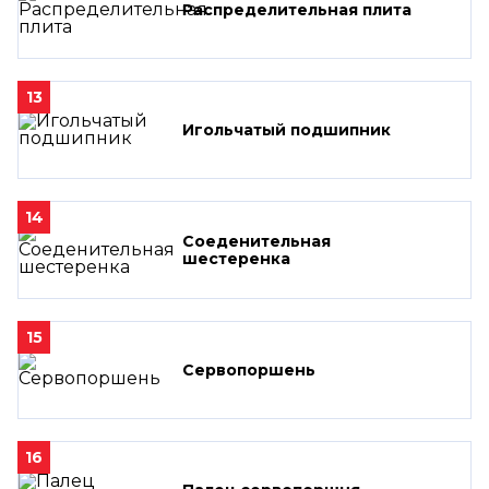
Распределительная плита
13
Игольчатый подшипник
14
Соеденительная
шестеренка
15
Сервопоршень
16